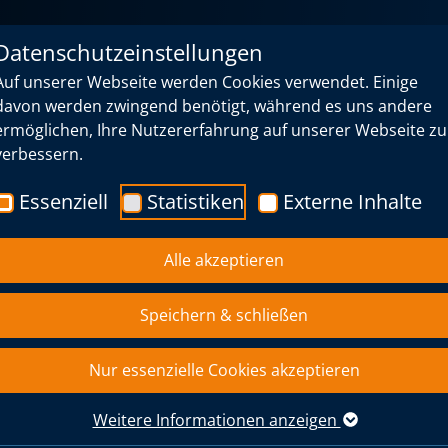
Datenschutzeinstellungen
Auf unserer Webseite werden Cookies verwendet. Einige
davon werden zwingend benötigt, während es uns andere
ermöglichen, Ihre Nutzererfahrung auf unserer Webseite zu
verbessern.
Essenziell
Statistiken
Externe Inhalte
Alle akzeptieren
n, Umbau und Rückbau
Speichern & schließen
ne
Nur essenzielle Cookies akzeptieren
agen, erforderliche Baumaßnahmen und die auftr
-, bzw. Umbauarbeiten. Speziell im Bereich der 
Weitere Informationen anzeigen
iert. Rechtzeitig damit konfrontiert, lassen sic