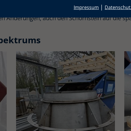
|
Impressum
Datenschut
hen Änderungen, auch den Schornstein auf die sp
spektrums